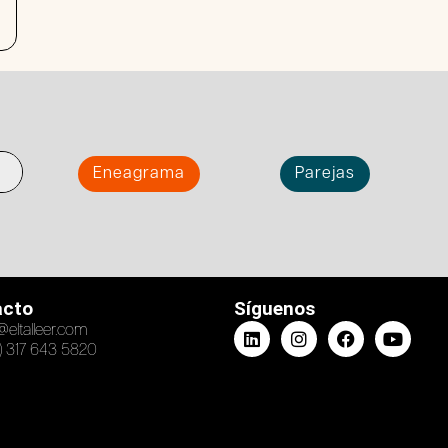
Eneagrama
Parejas
acto
Síguenos
@eltalleer.com
) 317 643 5820