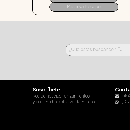
Reserva tu cupo
Suscríbete
Cont
Recibe noticias, lanzamientos
info
y contenido exclusivo de El Talleer
(+57