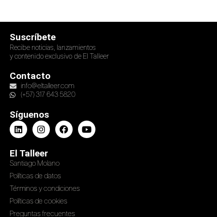
Suscríbete
Recibe noticias, lanzamientos
y contenido exclusivo de El Talleer
Contacto
info@eltalleer.com
(+57) 317 643 5820
Síguenos
El Talleer
Santiago Molano
Políticas de datos
Términos y condiciones
Políticas de cookies
Preguntas frecuentes