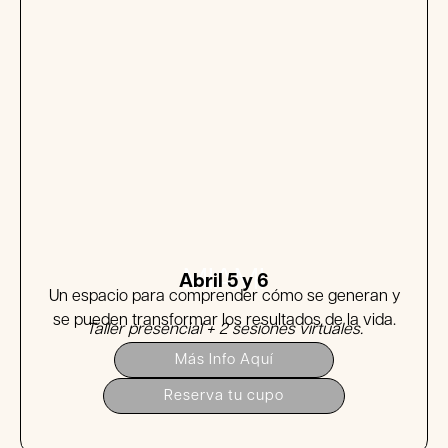
MIAMI
Abril 5 y 6
Un espacio para comprender cómo se generan y
se pueden transformar los resultados de la vida.
Taller presencial + 2 sesiones virtuales.
Más Info Aquí
Reserva tu cupo