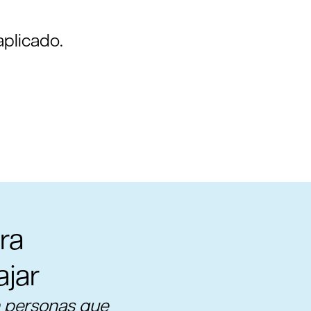
aplicado.
ra
ajar
n personas que