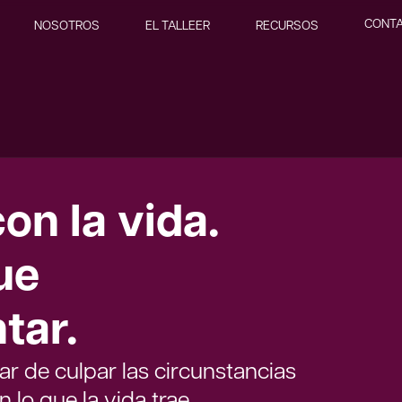
CONT
NOSOTROS
EL TALLEER
RECURSOS
on la vida.
ue
tar.
ar de culpar las circunstancias
 lo que la vida trae.