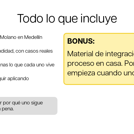
Todo lo que incluye
o Molano en Medellín
BONUS:
ndidad, con casos reales
Material de integrac
proceso en casa. Por
nas lo que cada uno vive
empieza cuando uno s
uir aplicando
r por qué uno sigue
a pena.