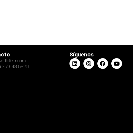
acto
Síguenos
@eltalleer.com
) 317 643 5820