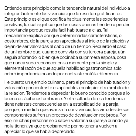
Entiendo este principio como la tendencia natural del individuo a
integrar fácilmente las vivencias que le resultan gratiﬁcantes.
Este principio es el que codiﬁca habitualmente las experiencias
positivas, lo cual signiﬁca que las cosas buenas tienden a perder
importancia porque resulta fácil habituarse a ellas. Tal
mecanismo explica por qué determinadas características, o
costumbres, de la pareja son apreciadas al inicio de la relación y
dejan de ser valoradas al cabo de un tiempo. Recuerdo el caso
de un hombre que, cuando convivía con su tercera pareja, aún
seguía añorando lo bien que cocinaba su primera esposa, cosa
que nunca supo reconocer en su momento por la simple y
elemental razón de que aquella habilidad gastronómica solo
cobró importancia cuando por contraste notó la diferencia.
He puesto un ejemplo culinario, pero el principio de habituación y
valoración por contraste es aplicable a cualquier otro ámbito de
la relación. Tendemos a depreciar lo bueno conocido porque a lo
bueno es fácil acostumbrarse. Y el resultado de esa tendencia
tiene nefastas consecuencias en la estabilidad de la pareja,
porque, a medida que avanza la convivencia, las virtudes de sus
componentes sufren un proceso de devaluación recíproca. Por
eso, muchas personas solo saben valorar a su pareja cuando ya
no la tienen, ya que precisamente por no tenerla vuelven a
apreciar lo que se había depreciado.