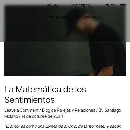
INICIO
NOSOTROS
EL TALLEER
CONTACTO
RECURSOS
La Matemática de los
Sentimientos
Leave a Comment
/
Blog de Parejas y Relaciones
/ By
Santiago
Molano
/
14 de octubre de 2024
“El amor es como una libreta de ahorro: de tanto meter y sacar,