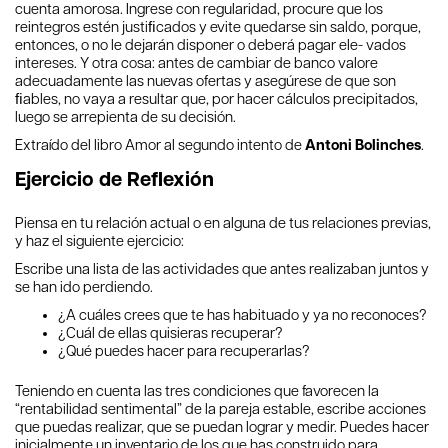
cuenta amorosa. Ingrese con regularidad, procure que los
reintegros estén justiﬁcados y evite quedarse sin saldo, porque,
entonces, o no le dejarán disponer o deberá pagar ele- vados
intereses. Y otra cosa: antes de cambiar de banco valore
adecuadamente las nuevas ofertas y asegúrese de que son
ﬁables, no vaya a resultar que, por hacer cálculos precipitados,
luego se arrepienta de su decisión.
Extraído del libro Amor al segundo intento de
Antoni Bolinches
.
Ejercicio de Reflexión
Piensa en tu relación actual o en alguna de tus relaciones previas,
y haz el siguiente ejercicio:
Escribe una lista de las actividades que antes realizaban juntos y
se han ido perdiendo.
¿A cuáles crees que te has habituado y ya no reconoces?
¿Cuál de ellas quisieras recuperar?
¿Qué puedes hacer para recuperarlas?
Teniendo en cuenta las tres condiciones que favorecen la
“rentabilidad sentimental” de la pareja estable, escribe acciones
que puedas realizar, que se puedan lograr y medir. Puedes hacer
inicialmente un inventario de los que has construido para