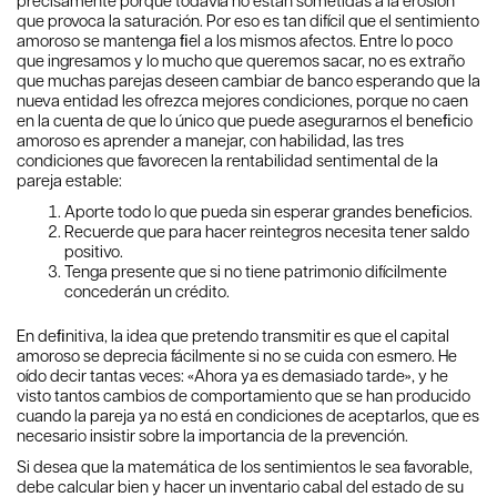
precisamente porque todavía no están sometidas a la erosión
que provoca la saturación. Por eso es tan difícil que el sentimiento
amoroso se mantenga ﬁel a los mismos afectos. Entre lo poco
que ingresamos y lo mucho que queremos sacar, no es extraño
que muchas parejas deseen cambiar de banco esperando que la
nueva entidad les ofrezca mejores condiciones, porque no caen
en la cuenta de que lo único que puede asegurarnos el beneﬁcio
amoroso es aprender a manejar, con habilidad, las tres
condiciones que favorecen la rentabilidad sentimental de la
pareja estable:
Aporte todo lo que pueda sin esperar grandes beneﬁcios.
Recuerde que para hacer reintegros necesita tener saldo
positivo.
Tenga presente que si no tiene patrimonio difícilmente
concederán un crédito.
En deﬁnitiva, la idea que pretendo transmitir es que el capital
amoroso se deprecia fácilmente si no se cuida con esmero. He
oído decir tantas veces: «Ahora ya es demasiado tarde», y he
visto tantos cambios de comportamiento que se han producido
cuando la pareja ya no está en condiciones de aceptarlos, que es
necesario insistir sobre la importancia de la prevención.
Si desea que la matemática de los sentimientos le sea favorable,
debe calcular bien y hacer un inventario cabal del estado de su