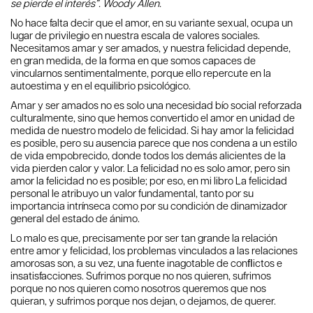
se pierde el interés”. Woody Allen.
No hace falta decir que el amor, en su variante sexual, ocupa un
lugar de privilegio en nuestra escala de valores sociales.
Necesitamos amar y ser amados, y nuestra felicidad depende,
en gran medida, de la forma en que somos capaces de
vincularnos sentimentalmente, porque ello repercute en la
autoestima y en el equilibrio psicológico.
Amar y ser amados no es solo una necesidad bío social reforzada
culturalmente, sino que hemos convertido el amor en unidad de
medida de nuestro modelo de felicidad. Si hay amor la felicidad
es posible, pero su ausencia parece que nos condena a un estilo
de vida empobrecido, donde todos los demás alicientes de la
vida pierden calor y valor. La felicidad no es solo amor, pero sin
amor la felicidad no es posible; por eso, en mi libro La felicidad
personal le atribuyo un valor fundamental, tanto por su
importancia intrínseca como por su condición de dinamizador
general del estado de ánimo.
Lo malo es que, precisamente por ser tan grande la relación
entre amor y felicidad, los problemas vinculados a las relaciones
amorosas son, a su vez, una fuente inagotable de conﬂictos e
insatisfacciones. Sufrimos porque no nos quieren, sufrimos
porque no nos quieren como nosotros queremos que nos
quieran, y sufrimos porque nos dejan, o dejamos, de querer.