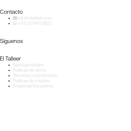
Contacto
info@eltalleer.com
(+57) 317 643 5820
Síguenos
El Talleer
Santiago Molano
Políticas de datos
Términos y condiciones
Políticas de cookies
Preguntas frecuentes