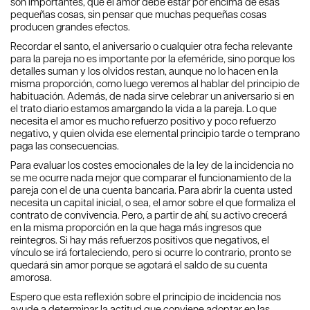
son importantes, que el amor debe estar por encima de esas
pequeñas cosas, sin pensar que muchas pequeñas cosas
producen grandes efectos.
Recordar el santo, el aniversario o cualquier otra fecha relevante
para la pareja no es importante por la efeméride, sino porque los
detalles suman y los olvidos restan, aunque no lo hacen en la
misma proporción, como luego veremos al hablar del principio de
habituación. Además, de nada sirve celebrar un aniversario si en
el trato diario estamos amargando la vida a la pareja. Lo que
necesita el amor es mucho refuerzo positivo y poco refuerzo
negativo, y quien olvida ese elemental principio tarde o temprano
paga las consecuencias.
Para evaluar los costes emocionales de la ley de la incidencia no
se me ocurre nada mejor que comparar el funcionamiento de la
pareja con el de una cuenta bancaria. Para abrir la cuenta usted
necesita un capital inicial, o sea, el amor sobre el que formaliza el
contrato de convivencia. Pero, a partir de ahí, su activo crecerá
en la misma proporción en la que haga más ingresos que
reintegros. Si hay más refuerzos positivos que negativos, el
vínculo se irá fortaleciendo, pero si ocurre lo contrario, pronto se
quedará sin amor porque se agotará el saldo de su cuenta
amorosa.
Espero que esta reﬂexión sobre el principio de incidencia nos
ayude a determinar la actitud que conviene adoptar en las