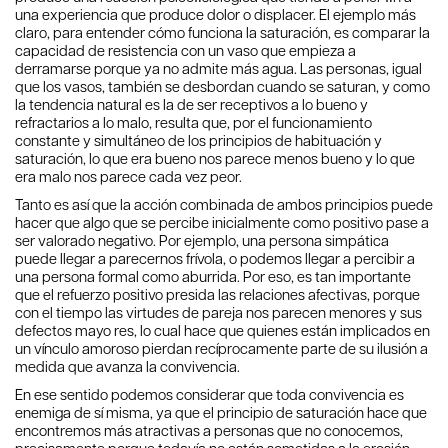
una experiencia que produce dolor o displacer. El ejemplo más
claro, para entender cómo funciona la saturación, es comparar la
capacidad de resistencia con un vaso que empieza a
derramarse porque ya no admite más agua. Las personas, igual
que los vasos, también se desbordan cuando se saturan, y como
la tendencia natural es la de ser receptivos a lo bueno y
refractarios a lo malo, resulta que, por el funcionamiento
constante y simultáneo de los principios de habituación y
saturación, lo que era bueno nos parece menos bueno y lo que
era malo nos parece cada vez peor.
Tanto es así que la acción combinada de ambos principios puede
hacer que algo que se percibe inicialmente como positivo pase a
ser valorado negativo. Por ejemplo, una persona simpática
puede llegar a parecernos frívola, o podemos llegar a percibir a
una persona formal como aburrida. Por eso, es tan importante
que el refuerzo positivo presida las relaciones afectivas, porque
con el tiempo las virtudes de pareja nos parecen menores y sus
defectos mayo res, lo cual hace que quienes están implicados en
un vínculo amoroso pierdan recíprocamente parte de su ilusión a
medida que avanza la convivencia.
En ese sentido podemos considerar que toda convivencia es
enemiga de sí misma, ya que el principio de saturación hace que
encontremos más atractivas a personas que no conocemos,