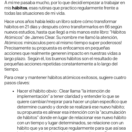
A mí me pasaba mucho, por lo que decidí empezar a trabajar en
mis
hábitos
, esas rutinas que practico regularmente frente a
todas las situaciones de mi vida.
Hace unos años había leído un libro sobre cómo transformar
hábitos en 21 días y después cómo transformarlos en 66 según
nuevos estudios, hasta que llegó a mis manos este libro: “Hábitos
Atómicos” de James Clear. Su nombre me llamó la atención,
Atómicos: minúsculos pero al mismo tiempo super poderosos!
Precisamente su propuesta es enfocarnos en pequeñas
acciones que realmente generen impacto en nuestras vidas a
largo plazo. Según él, los buenos hábitos son el resultado de
pequeñas acciones repetidas constantemente a lo largo del
tiempo.
Para crear y mantener hábitos atómicos exitosos, sugiere cuatro
pasos claves:
Hacer el hábito obvio : Clear llama “la intención de
implementación” a tener claridad y entender lo que se
quiere cambiar/mejorar para hacer un plan específico que
determine cuando y donde se realizará ese nuevo hábito;
su propuesta es alinear esa intención con la “acumulación
de hábitos” donde en lugar de relacionar ese nuevo hábito
con un tiempo y lugar determinados, se relacione con un
hábito que ya se practique regularmente para que así sea