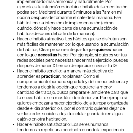
implementado más armónica y naturalmente. Por
ejemplo, si la intención es incluir el hábito de la meditación
podría ser: Meditaré durante 3 minutos a las 7am en mi
cocina después de tomarme el café de la mañana. Ese
hábito tiene la intención de implementación (cómo,
cuándo, dónde) y hace parte de una acumulación de
hábitos (después del café de la mañana).
Hacer el hábito atractivo: Los hábitos que se disfrutan son
más fáciles de mantener por lo que usando la acumulación
de hábitos, Clear propone integrar lo que
quieres
hacer
con lo que
necesitas
hacer. Por ejemplo, si quieres ver tus
redes sociales pero necesitas hacer más ejercicio, puedes
después de hacer X tiempo de ejercicio, revisar tu IG.
Hacer el hábito sencillo: la manera más efectiva de
aprender es
practicar
, no planear. Como el
comportamiento humano sigue la ley del menor esfuerzo y
tendemos a elegir la opción que requiere la menor
cantidad de trabajo, busca preparar el ambiente para que
tu nuevo hábito sea más fácil de interiorizar. Por ejemplo si
quieres empezar a hacer ejercicio, deja tu ropa organizada
desde el día anterior, o si por el contrario quieres dejar de
ver las redes sociales, deja tu celular guardado en algún
cajón o en otra habitación.
Hacer el hábito satisfactorio: Los seres humanos
tendemos a repetir una conducta cuando la experiencia